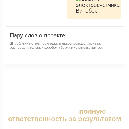
12
B
Пару слов о проекте:
Штробление стен, прокладка электропроводки, монтаж
распределительных коробок, сборка и установка щитов.
Наша компания не скрывает лица
и берет на себя
полную
ответственность за результатом