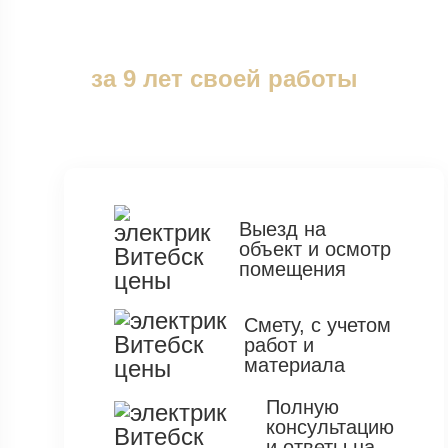
Закажите специалиста,
который был на осмотре
более 1000 объектов
за 9 лет своей работы
И получите бесплатно:
Выезд на
объект
и осмотр
помещения
Смету,
с учетом
работ и
материала
Полную
консультацию
и ответы на