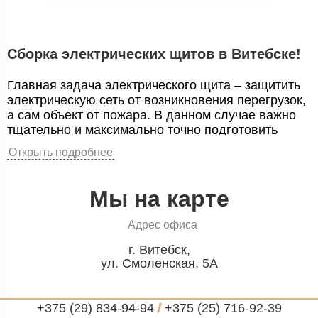
Сборка электрических щитов в Витебске!
Главная задача электрического щита – защитить
электрическую сеть от возникновения перегрузок,
а сам объект от пожара. В данном случае важно
тщательно и максимально точно подготовить
проект и все необходимы расчеты. Следует
Открыть подробнее
отметить, что неправильны расчет или ошибки в
проекте могут спровоцировать возгорание. Кроме
создания проекта, необходимо учесть некоторые
Мы на карте
нюансы. В процессе сборки необходимо учесть
советы специалистов. Данный пункт относится к
Адрес офиса
разделению некоторых подключения не
несколько частей. Такое разделение позволит
г. Витебск,
ул. Смоленская, 5А
более быстро и точно обнаружить место
возникновения неисправности. Так же данное
разделение относится и к автоматическому виду
+375 (29) 834-94-94
/
+375 (25) 716-92-39
выключателе.