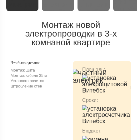
Монтаж новой
электропроводки в 3-х
комнаной квартире
Что было сделано:
Площадь:
Монтаж щита
Монтаж кабеля 35 м
72
Установка розеток
2
м
Штробление стен
Сроки:
от
1
д
Бюджет: