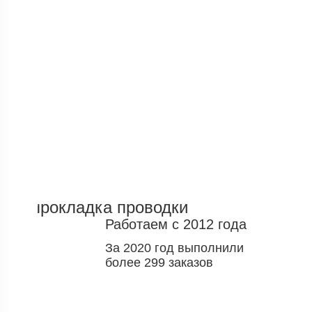
Компания Elmont – предоставляет только
качественные услуги и оперативно
выполняет электромонтажные работы любой
сложности в Витебске и в Витебской области.
Обратившись в нашу компанию, вы сможете
убедиться, что сотрудничаете с
первоклассными электриками, которые не
только установят розетку или заменят
люстру, но и выполнят полную замену
электропроводки!
Работаем с 2012 года
За 2020 год выполнили
более 299 заказов