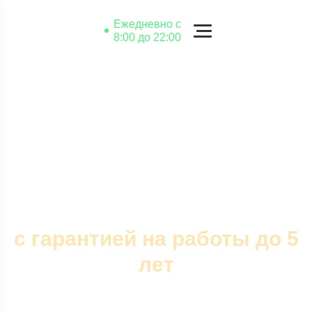
Ежедневно с
8:00 до 22:00
+375 (29) 834-94-94
+375 (25) 716-92-39
Сборка
Проект
Монтаж
Сборка и монтаж
электрических щитов в
Витебске
с гарантией на работы до 5
лет
Произведем долговечный монтаж светильников любой